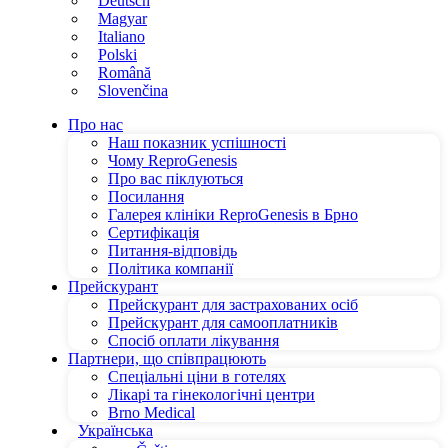
Deutsch
Magyar
Italiano
Polski
Română
Slovenčina
Про нас
Наш показник успішності
Чому ReproGenesis
Про вас піклуються
Посилання
Галерея клініки ReproGenesis в Брно
Сертифікація
Питання-відповідь
Політика компанії
Прейскурант
Прейскурант для застрахованих осіб
Прейскурант для самооплатників
Спосіб оплати лікування
Партнери, що співпрацюють
Спеціальні ціни в готелях
Лікарі та гінекологічні центри
Brno Medical
Українська