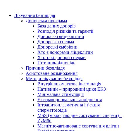
Лікування безпліддя
Донорська програма
База даних донорів
Розподіл ризиків та гарантії
Донорські яйцеклітини
Донорська сперма
Донорські ембріони
Хто є донорами яйцеклітин
Хто такі донори сперми
Питання-відповідь
Причини безпліддя
Асистоване розмноження
Методи лікування безпліддя
Внутрішньоматкова інсемінація
Нативний – природний цикл ЕКЗ
Мінімальна стимуляція
Екстракорпоральне запліднення
Інтрацитоплазматична ін’єкція
сперматозоїдів
MSS (мікрофлюїдне сортування сперми) –
ZyMōd
Магнітно-активоване сортування клітин