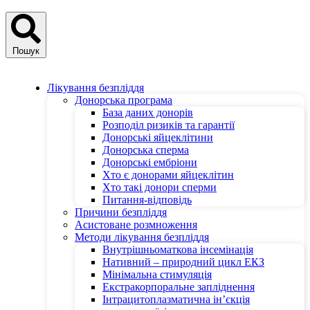
Пошук
Лікування безпліддя
Донорська програма
База даних донорів
Розподіл ризиків та гарантії
Донорські яйцеклітини
Донорська сперма
Донорські ембріони
Хто є донорами яйцеклітин
Хто такі донори сперми
Питання-відповідь
Причини безпліддя
Асистоване розмноження
Методи лікування безпліддя
Внутрішньоматкова інсемінація
Нативний – природний цикл ЕКЗ
Мінімальна стимуляція
Екстракорпоральне запліднення
Інтрацитоплазматична ін’єкція