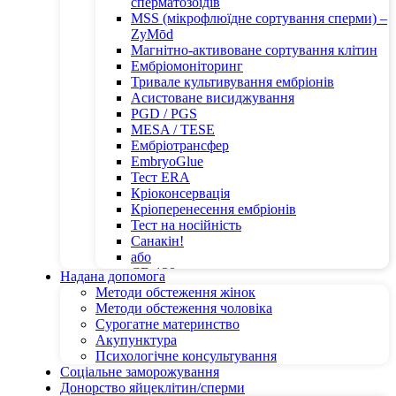
сперматозоїдів
MSS (мікрофлюїдне сортування сперми) –
ZyMōd
Магнітно-активоване сортування клітин
Ембріомоніторинг
Тривале культивування ембріонів
Асистоване висиджування
PGD / PGS
MESA / TESE
Ембріотрансфер
EmbryoGlue
Тест ERA
Кріоконсервація
Кріоперенесення ембріонів
Тест на носійність
Санакін!
або
CD 138
Надана допомога
Методи обстеження жінок
Методи обстеження чоловіка
Сурогатне материнство
Акупунктура
Психологічне консультування
Соціальне заморожування
Донорство яйцеклітин/сперми