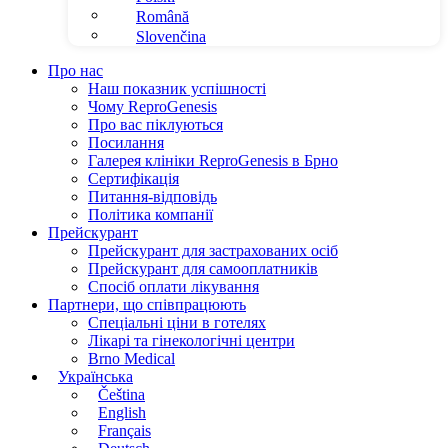
Română
Slovenčina
Про нас
Наш показник успішності
Чому ReproGenesis
Про вас піклуються
Посилання
Галерея клініки ReproGenesis в Брно
Сертифікація
Питання-відповідь
Політика компанії
Прейскурант
Прейскурант для застрахованих осіб
Прейскурант для самооплатників
Спосіб оплати лікування
Партнери, що співпрацюють
Спеціальні ціни в готелях
Лікарі та гінекологічні центри
Brno Medical
Українська
Čeština
English
Français