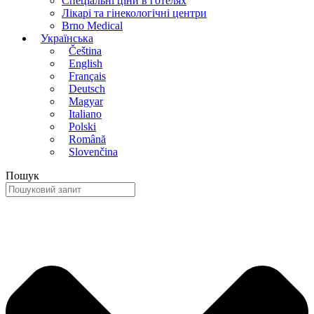
Спеціальні ціни в готелях
Лікарі та гінекологічні центри
Brno Medical
Українська
Čeština
English
Français
Deutsch
Magyar
Italiano
Polski
Română
Slovenčina
Пошук