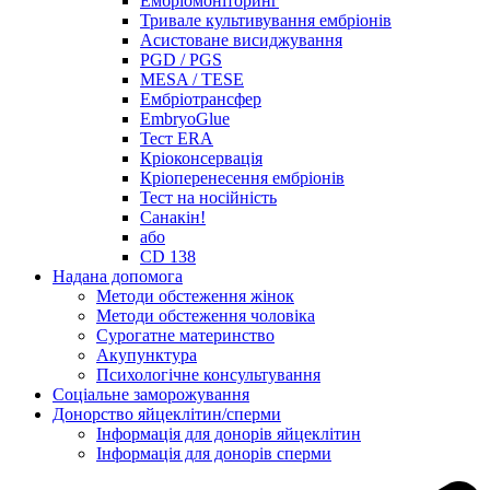
Ембріомоніторинг
Тривале культивування ембріонів
Асистоване висиджування
PGD / PGS
MESA / TESE
Ембріотрансфер
EmbryoGlue
Тест ERA
Кріоконсервація
Кріоперенесення ембріонів
Тест на носійність
Санакін!
або
CD 138
Надана допомога
Методи обстеження жінок
Методи обстеження чоловіка
Сурогатне материнство
Акупунктура
Психологічне консультування
Соціальне заморожування
Донорство яйцеклітин/сперми
Інформація для донорів яйцеклітин
Інформація для донорів сперми