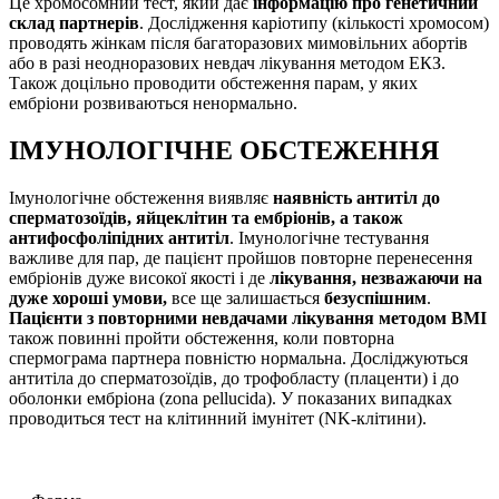
Це хромосомний тест, який дає
інформацію про генетичний
склад партнерів
. Дослідження каріотипу (кількості хромосом)
проводять жінкам після багаторазових мимовільних абортів
або в разі неодноразових невдач лікування методом ЕКЗ.
Також доцільно проводити обстеження парам, у яких
ембріони розвиваються ненормально.
ІМУНОЛОГІЧНЕ ОБСТЕЖЕННЯ
Імунологічне обстеження виявляє
наявність антитіл до
сперматозоїдів, яйцеклітин та ембріонів, а також
антифосфоліпідних антитіл
. Імунологічне тестування
важливе для пар, де пацієнт пройшов повторне перенесення
ембріонів дуже високої якості і де
лікування, незважаючи на
дуже хороші умови,
все ще залишається
безуспішним
.
Пацієнти з повторними невдачами лікування методом ВМІ
також повинні пройти обстеження, коли повторна
спермограма партнера повністю нормальна. Досліджуються
антитіла до сперматозоїдів, до трофобласту (плаценти) і до
оболонки ембріона (zona pellucida). У показаних випадках
проводиться тест на клітинний імунітет (NK-клітини).