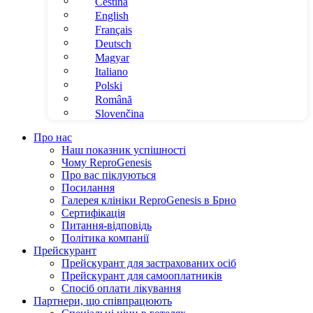
Čeština
English
Français
Deutsch
Magyar
Italiano
Polski
Română
Slovenčina
Про нас
Наш показник успішності
Чому ReproGenesis
Про вас піклуються
Посилання
Галерея клініки ReproGenesis в Брно
Сертифікація
Питання-відповідь
Політика компанії
Прейскурант
Прейскурант для застрахованих осіб
Прейскурант для самооплатників
Спосіб оплати лікування
Партнери, що співпрацюють