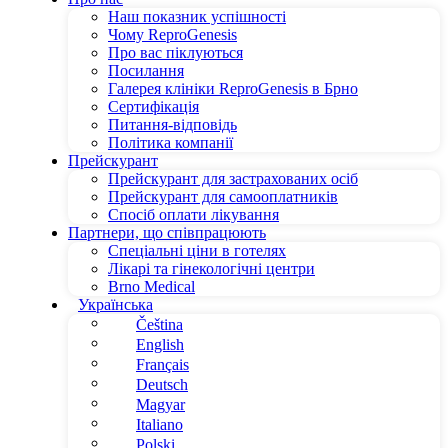
Наш показник успішності
Чому ReproGenesis
Про вас піклуються
Посилання
Галерея клініки ReproGenesis в Брно
Сертифікація
Питання-відповідь
Політика компанії
Прейскурант
Прейскурант для застрахованих осіб
Прейскурант для самооплатників
Спосіб оплати лікування
Партнери, що співпрацюють
Спеціальні ціни в готелях
Лікарі та гінекологічні центри
Brno Medical
Українська
Čeština
English
Français
Deutsch
Magyar
Italiano
Polski