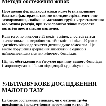
Методи обстеження жінок
Порушення фертильності жінки може бути викликане
багатьма факторами, такими як ендометріоз, генетичне
захворювання, спайки на маткових трубах через запалення
або імунна реакція, при якій організм жінки виробляє
антитіла проти сперми партнера.
Крім того, починаючи з 35 років, у жінок спостерігається
значне зниження виробництва яйцеклітин і
після 40 років
здатність жінки до зачаття дитини дуже обмежена
. Це
вікове порушення дозрівання яйцеклітин є однією з
найпоширеніших причин жіночого безпліддя.
Під час обстеження ми з’ясуємо причину вашого безпліддя
і запропонуємо найбільш підходящий курс лікування.
УЛЬТРАЗВУКОВЕ ДОСЛІДЖЕННЯ
МАЛОГО ТАЗУ
Це базове обстеження
виявляє, чи є маткові труби
прохідними, і показує форму порожнини матки
. Це