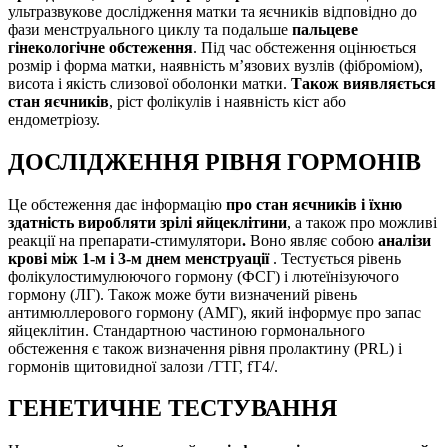
ультразвукове дослідження матки та яєчників відповідно до
фази менструального циклу та подальше
пальцеве
гінекологічне обстеження
. Під час обстеження оцінюється
розмір і форма матки, наявність м’язових вузлів (фіброміом),
висота і якість слизової оболонки матки.
Також виявляється
стан яєчників
, ріст фолікулів і наявність кіст або
ендометріозу.
ДОСЛІДЖЕННЯ РІВНЯ ГОРМОНІВ
Це обстеження дає інформацію
про стан яєчників і їхню
здатність виробляти зрілі яйцеклітини
, а також про можливі
реакції на препарати-стимулятори
.
Воно являє собою
аналізи
крові між 1-м і 3-м днем менструації
. Тестується рівень
фолікулостимулюючого гормону (ФСГ) і лютеїнізуючого
гормону (ЛГ). Також може бути визначений рівень
антимюллерового гормону (АМГ), який інформує про запас
яйцеклітин. Стандартною частиною гормонального
обстеження є також визначення рівня пролактину (PRL) і
гормонів щитовидної залози /ТТГ, fT4/.
ГЕНЕТИЧНЕ ТЕСТУВАННЯ