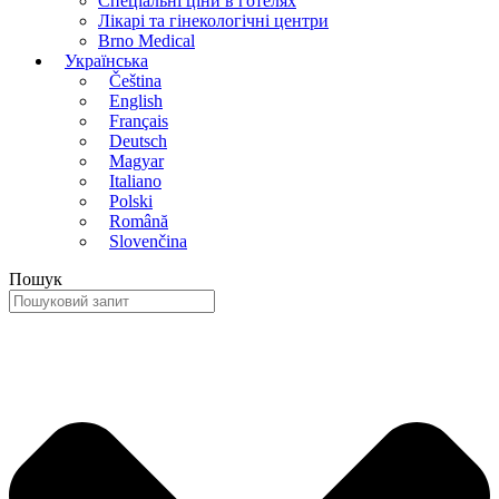
Спеціальні ціни в готелях
Лікарі та гінекологічні центри
Brno Medical
Українська
Čeština
English
Français
Deutsch
Magyar
Italiano
Polski
Română
Slovenčina
Пошук