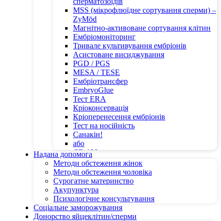
сперматозоїдів
MSS (мікрофлюїдне сортування сперми) –
ZyMōd
Магнітно-активоване сортування клітин
Ембріомоніторинг
Тривале культивування ембріонів
Асистоване висиджування
PGD / PGS
MESA / TESE
Ембріотрансфер
EmbryoGlue
Тест ERA
Кріоконсервація
Кріоперенесення ембріонів
Тест на носійність
Санакін!
або
CD 138
Надана допомога
Методи обстеження жінок
Методи обстеження чоловіка
Сурогатне материнство
Акупунктура
Психологічне консультування
Соціальне заморожування
Донорство яйцеклітин/сперми