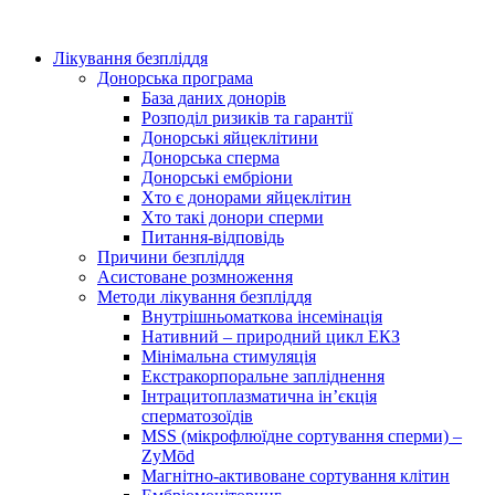
Лікування безпліддя
Донорська програма
База даних донорів
Розподіл ризиків та гарантії
Донорські яйцеклітини
Донорська сперма
Донорські ембріони
Хто є донорами яйцеклітин
Хто такі донори сперми
Питання-відповідь
Причини безпліддя
Асистоване розмноження
Методи лікування безпліддя
Внутрішньоматкова інсемінація
Нативний – природний цикл ЕКЗ
Мінімальна стимуляція
Екстракорпоральне запліднення
Інтрацитоплазматична ін’єкція
сперматозоїдів
MSS (мікрофлюїдне сортування сперми) –
ZyMōd
Магнітно-активоване сортування клітин