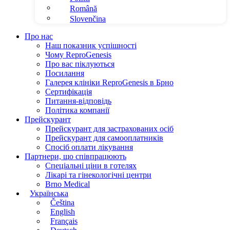
Română
Slovenčina
Про нас
Наш показник успішності
Чому ReproGenesis
Про вас піклуються
Посилання
Галерея клініки ReproGenesis в Брно
Сертифікація
Питання-відповідь
Політика компанії
Прейскурант
Прейскурант для застрахованих осіб
Прейскурант для самооплатників
Спосіб оплати лікування
Партнери, що співпрацюють
Спеціальні ціни в готелях
Лікарі та гінекологічні центри
Brno Medical
Українська
Čeština
English
Français