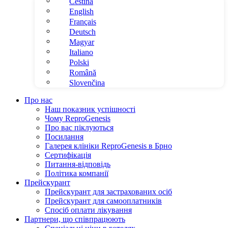
Čeština
English
Français
Deutsch
Magyar
Italiano
Polski
Română
Slovenčina
Про нас
Наш показник успішності
Чому ReproGenesis
Про вас піклуються
Посилання
Галерея клініки ReproGenesis в Брно
Сертифікація
Питання-відповідь
Політика компанії
Прейскурант
Прейскурант для застрахованих осіб
Прейскурант для самооплатників
Спосіб оплати лікування
Партнери, що співпрацюють