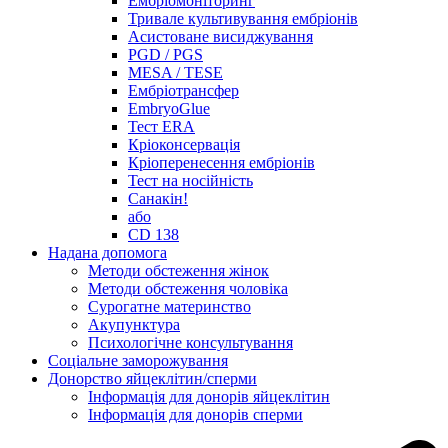
Ембріомоніторинг
Тривале культивування ембріонів
Асистоване висиджування
PGD / PGS
MESA / TESE
Ембріотрансфер
EmbryoGlue
Тест ERA
Кріоконсервація
Кріоперенесення ембріонів
Тест на носійність
Санакін!
або
CD 138
Надана допомога
Методи обстеження жінок
Методи обстеження чоловіка
Сурогатне материнство
Акупунктура
Психологічне консультування
Соціальне заморожування
Донорство яйцеклітин/сперми
Інформація для донорів яйцеклітин
Інформація для донорів сперми