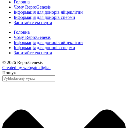
Головна
Чому ReproGenesis
Інформація для донорів яйцеклітин
Інформація для донорів сперми
Запитайте експерта
Головна
Чому ReproGenesis
Інформація для донорів яйцеклітин
Інформація для донорів сперми
Запитайте експерта
© 2026 ReproGenesis
Created by
webgate
.digital
Пошук