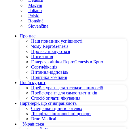
Deutsch
Magyar
Italiano
Polski
Română
Slovenčina
Про нас
Наш показник успішності
Чому ReproGenesis
Про вас піклуються
Посилання
Галерея клініки ReproGenesis в Брно
Сертифікація
Питання-відповідь
Політика компанії
Прейскурант
Прейскурант для застрахованих осіб
Прейскурант для самооплатників
Спосіб оплати лікування
Партнери, що співпрацюють
Спеціальні ціни в готелях
Лікарі та гінекологічні центри
Brno Medical
Українська