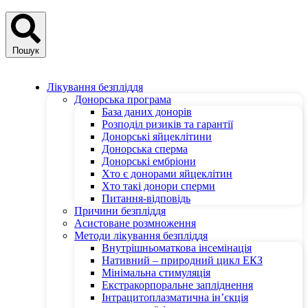
Пошук
Лікування безпліддя
Донорська програма
База даних донорів
Розподіл ризиків та гарантії
Донорські яйцеклітини
Донорська сперма
Донорські ембріони
Хто є донорами яйцеклітин
Хто такі донори сперми
Питання-відповідь
Причини безпліддя
Асистоване розмноження
Методи лікування безпліддя
Внутрішньоматкова інсемінація
Нативний – природний цикл ЕКЗ
Мінімальна стимуляція
Екстракорпоральне запліднення
Інтрацитоплазматична ін’єкція