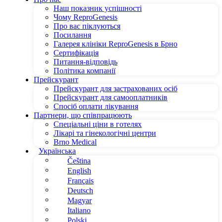
Наш показник успішності
Чому ReproGenesis
Про вас піклуються
Посилання
Галерея клініки ReproGenesis в Брно
Сертифікація
Питання-відповідь
Політика компанії
Прейскурант
Прейскурант для застрахованих осіб
Прейскурант для самооплатників
Спосіб оплати лікування
Партнери, що співпрацюють
Спеціальні ціни в готелях
Лікарі та гінекологічні центри
Brno Medical
Українська
Čeština
English
Français
Deutsch
Magyar
Italiano
Polski